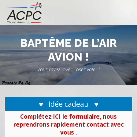
Aller
au
contenu
BAPTÊME DE L’AIR
AVION !
Vous l’avez rêvé … osez voler !
♥ Idée cadeau ♥
Complétez ICI le formulaire, nous
reprendrons rapidement contact avec
vous .