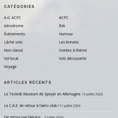
CATÉGORIES
A.G. ACPC
ACPC
Aérodrome
BIA
Évènements
Humour
Lâché solo
Les brevets
Non classé
Soirées à thème
Vol local
Vols découverte
Voyage
ARTICLES RÉCENTS
Le Tecknik Museum de Speyer en Allemagne.
13 juillet 2026
Le C.A.E. de retour à l’aéro-club !
11 juillet 2026
De retour par l’Alsace…
7 juillet 2026