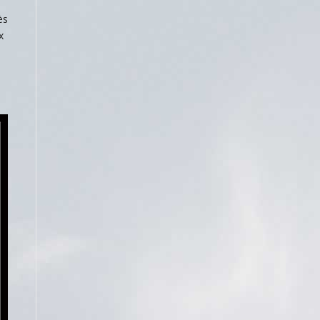
e
ès
x