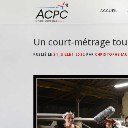
Aller
au
ACCUEIL
contenu
Un court-métrage tour
PUBLIÉ LE
31 JUILLET 2022
PAR
CHRISTOPHE JAU