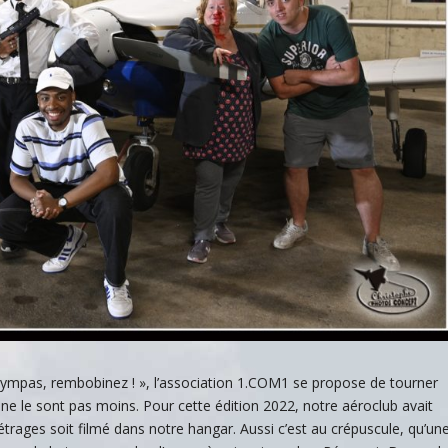
 sympas, rembobinez ! », l’association 1.COM1 se propose de tourner
ne le sont pas moins. Pour cette édition 2022, notre aéroclub avait
ages soit filmé dans notre hangar. Aussi c’est au crépuscule, qu’un