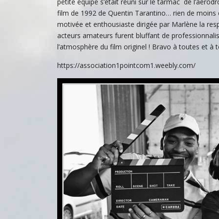
petite équipe s’était réuni sur le tarmac de l’aéro
film de 1992 de Quentin Tarantino… rien de moins q
motivée et enthousiaste dirigée par Marlène la res
acteurs amateurs furent bluffant de professionnalis
l’atmosphère du film originel ! Bravo à toutes et à t
https://association1pointcom1.weebly.com/