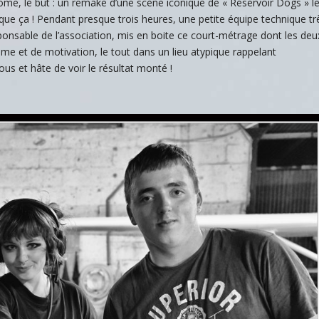
drome, le but : un remake d’une scène iconique de « Réservoir Dogs » l
ue ça ! Pendant presque trois heures, une petite équipe technique tr
ponsable de l’association, mis en boite ce court-métrage dont les deu
me et de motivation, le tout dans un lieu atypique rappelant
ous et hâte de voir le résultat monté !