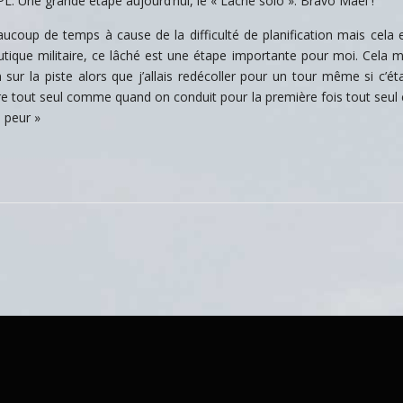
PL. Une grande étape aujourd’hui, le « Lâché solo ». Bravo Maël !
beaucoup de temps à cause de la difficulté de planification mais cela 
nautique militaire, ce lâché est une étape importante pour moi. Cela m
n sur la piste alors que j’allais redécoller pour un tour même si c’éta
’être tout seul comme quand on conduit pour la première fois tout seul 
a peur »