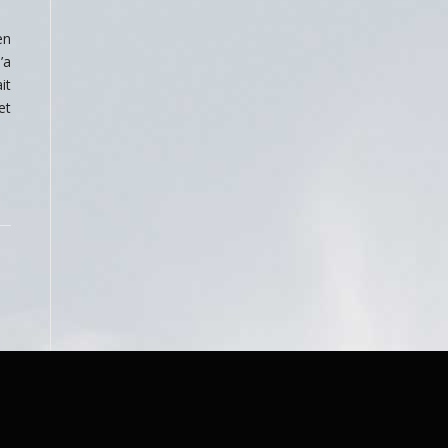
en
’a
it
et